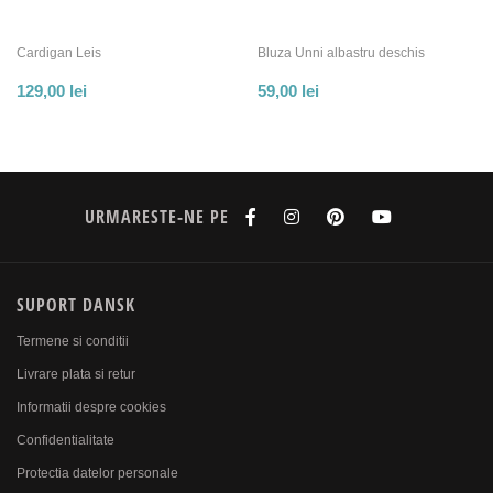
Cardigan Leis
Bluza Unni albastru deschis
129,00
lei
59,00
lei
URMARESTE-NE PE
SUPORT DANSK
Termene si conditii
Livrare plata si retur
Informatii despre cookies
Confidentialitate
Protectia datelor personale