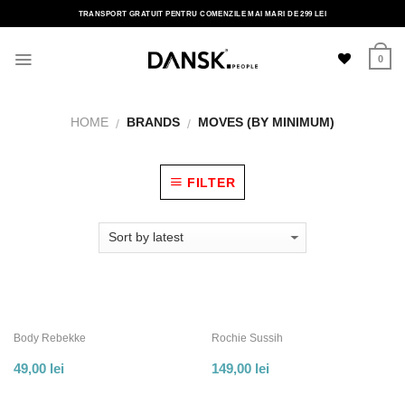
Skip
TRANSPORT GRATUIT PENTRU COMENZILE MAI MARI DE 299 LEI
to
content
0
HOME
BRANDS
MOVES (BY MINIMUM)
/
/
FILTER
Body Rebekke
Rochie Sussih
49,00
lei
149,00
lei