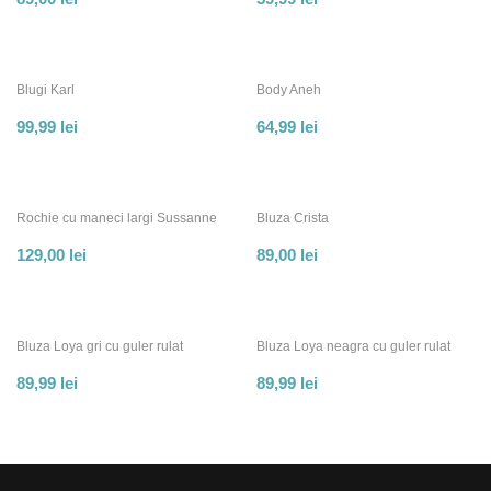
Blugi Karl
Body Aneh
99,99
lei
64,99
lei
Rochie cu maneci largi Sussanne
Bluza Crista
129,00
lei
89,00
lei
Bluza Loya gri cu guler rulat
Bluza Loya neagra cu guler rulat
89,99
lei
89,99
lei